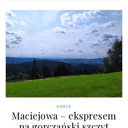
GORCE
Maciejowa – ekspresem
na gorczański szczyt