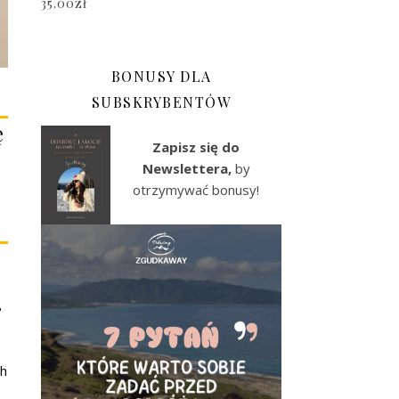
35.00
zł
BONUSY DLA
SUBSKRYBENTÓW
ę
Zapisz się do
Newslettera,
by
otrzymywać bonusy!
8
ch