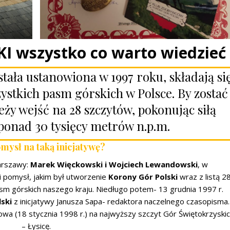
 wszystko co warto wiedzieć
stała ustanowiona w 1997 roku, składają si
zystkich pasm górskich w Polsce. By zostać
y wejść na 28 szczytów, pokonując siłą
ponad 30 tysięcy metrów n.p.m.
mysł na taką inicjatywę?
arszawy:
Marek Więckowski i Wojciech Lewandowski
, w
i pomysł, jakim był utworzenie
Korony Gór Polski
wraz z listą 2
m górskich naszego kraju. Niedługo potem- 13 grudnia 1997 r.
ski
z inicjatywy Janusza Sapa- redaktora naczelnego czasopisma.
wa (18 stycznia 1998 r.) na najwyższy szczyt Gór Świętokrzyski
– Łysicę.