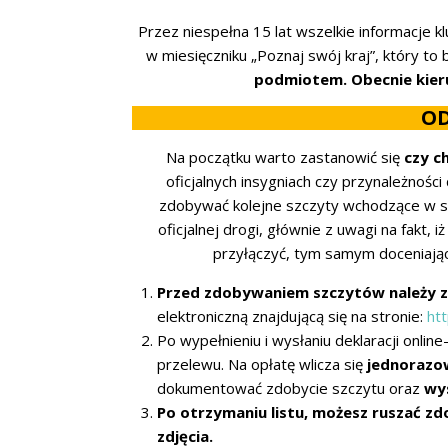
Przez niespełna 15 lat wszelkie informacje 
w miesięczniku „Poznaj swój kraj”, który to
podmiotem. Obecnie kieru
OD
Na początku warto zastanowić się
czy c
oficjalnych insygniach czy przynależnoś
zdobywać kolejne szczyty wchodzące w s
oficjalnej drogi, głównie z uwagi na fakt, iż
przyłączyć, tym samym doceniając 
Przed zdobywaniem szczytów należy za
elektroniczną znajdującą się na stronie:
htt
Po wypełnieniu i wysłaniu deklaracji onli
przelewu. Na opłatę wlicza się
jednorazow
dokumentować zdobycie szczytu oraz
wys
Po otrzymaniu listu, możesz ruszać zd
zdjęcia.