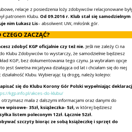
klubowe, relacje z posiedzenia loży zdobywców relacjonowane był
 był patronem Klubu.
Od 09.2016 r. Klub stał się samodzielnym
je nim Łukasz Lis
– absolwent UW, miłośnik gór.
 CZEGO ZACZĄĆ?
hcesz zdobyć KGP oficjalnie czy też nie.
Jeśli nie zależy Ci na
ci do Klubu Zdobywców to wystarczy, że samodzielnie będziesz
kład KGP, bez dokumentowania tego czynu. Ja wybrałam opcje
 to jest świetna inicjatywa działająca od lat i chciałam się do niej
działalność Klubu. Wybierając tą drogę, należy kolejno:
pisać się do Klubu Korony Gór Polski wypełniając deklarac
ps://kgp.info.pl/akces-do-klubu/
ne- otrzymasz maila z dalszymi informacjami oraz danymi do
e wpisowe- 35zł, książeczka- 5zł,
w której będziesz
yłka listem poleconym 12zł. Łącznie 52zł.
obywać szczyty biorąc ze sobą książeczkę i sprzęt do