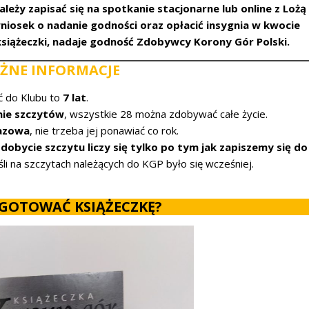
eży zapisać się na spotkanie stacjonarne lub online z Lożą
iosek o nadanie godności oraz opłacić insygnia w kwocie
książeczki, nadaje godność Zdobywcy Korony Gór Polski.
ŻNE INFORMACJE
ć do Klubu to
7 lat
.
nie szczytów
, wszystkie 28 można zdobywać całe życie.
razowa
, nie trzeba jej ponawiać co rok.
zdobycie szczytu liczy się tylko po tym jak zapiszemy się do
li na szczytach należących do KGP było się wcześniej.
YGOTOWAĆ KSIĄŻECZKĘ?