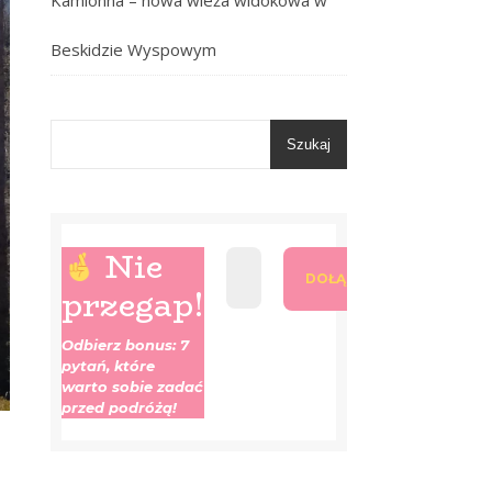
Kamionna – nowa wieża widokowa w
Beskidzie Wyspowym
Szukaj
Nie
przegap!
Odbierz bonus: 7
pytań, które
warto sobie zadać
przed podróżą!