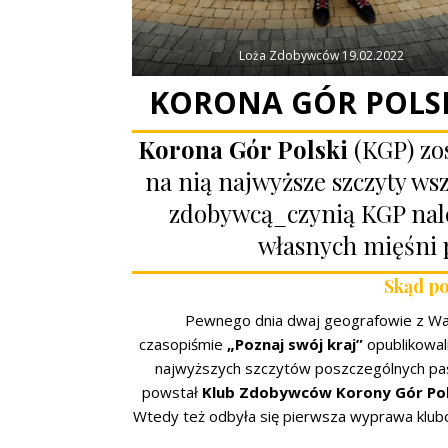
Loża Zdobywców 19.02.2022
KORONA GÓR POLSKI
Korona Gór Polski
(KGP) zo
na nią najwyższe szczyty ws
zdobywcą_czynią KGP należ
własnych mięśni 
Skąd po
Pewnego dnia dwaj geografowie z W
czasopiśmie
„Poznaj swój kraj”
opublikowal
najwyższych szczytów poszczególnych pas
powstał
Klub Zdobywców Korony Gór Pol
Wtedy też odbyła się pierwsza wyprawa klubo