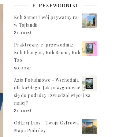
E-PRZEWODNIKI
Koh Samet Twój prywatny raj
w Tajlandii
80.00
zł
Praktyczny e-przewodnik:
Koh Phangan, Koh Samui, Koh
Tao
50.00
zł
Azja Południowo - Wschodnia
dla każdego. Jak przygotować
się do podróży i zwiedzić więcej za
mniej?
80.00
zł
Odkryj Laos - Twoja Cyfrowa
Mapa Podróży