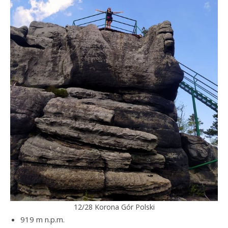
12/28 Korona Gór Polski
919 m n.p.m.