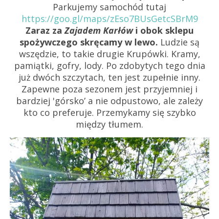
Parkujemy samochód tutaj
https://goo.gl/maps/zEso7BUsGetcSBrM9
Zaraz za
Zajadem Karłów
i obok sklepu
spożywczego skręcamy w lewo.
Ludzie są
wszędzie, to takie drugie Krupówki. Kramy,
pamiątki, gofry, lody. Po zdobytych tego dnia
już dwóch szczytach, ten jest zupełnie inny.
Zapewne poza sezonem jest przyjemniej i
bardziej 'górsko’ a nie odpustowo, ale zależy
kto co preferuje. Przemykamy się szybko
między tłumem.