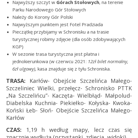
Najwyższy szczyt w
Górach Stołowych
, na terenie
Parku Narodowego Gór Stołowych
Należy do Korony Gór Polski
Najwyższym punktem jest Fotel Pradziada
Pieczątkę przybijamy w Schronisku a na trasie
turystycznej robimy zdjęcie (dla osób zdobywających
KGP)
W sezonie trasa turystyczna jest płatna i
jednokierunkowa (w czerwcu 2021:
12zł bilet normalny,
6zł ulgowy)
, kasa znajduje się z tyłu Schroniska.
TRASA:
Karłów- Obejście Szczelińca Małego-
Szczeliniec Wielki, przełęcz- Schronisko PTTK
„Na Szczelińcu”- Kaczęta- Wielbłąd- Małpolud-
Diabelska Kuchnia- Piekiełko- Kołyska- Kwoka-
Koński Łeb- Słoń- Obejście Szczelińca Małego-
Karłów
CZAS:
1,19 h według mapy, lecz czas się
znacznie wydłuża (przystanki, zdjęcia, widoki)