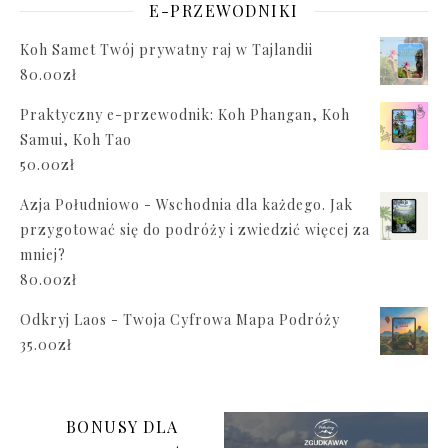
E-PRZEWODNIKI
Koh Samet Twój prywatny raj w Tajlandii
80.00
zł
Praktyczny e-przewodnik: Koh Phangan, Koh
Samui, Koh Tao
50.00
zł
Azja Południowo - Wschodnia dla każdego. Jak
przygotować się do podróży i zwiedzić więcej za
mniej?
80.00
zł
Odkryj Laos - Twoja Cyfrowa Mapa Podróży
35.00
zł
BONUSY DLA