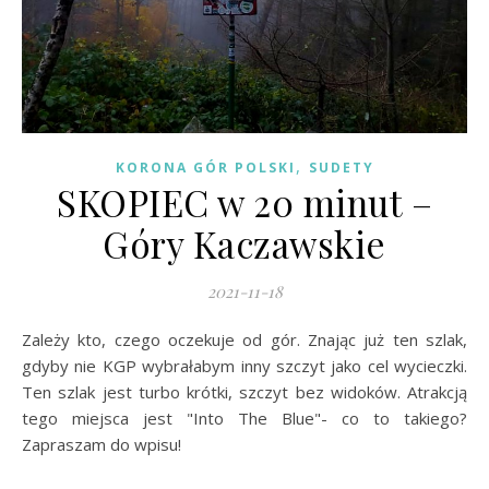
,
KORONA GÓR POLSKI
SUDETY
SKOPIEC w 20 minut –
Góry Kaczawskie
2021-11-18
Zależy kto, czego oczekuje od gór. Znając już ten szlak,
gdyby nie KGP wybrałabym inny szczyt jako cel wycieczki.
Ten szlak jest turbo krótki, szczyt bez widoków. Atrakcją
tego miejsca jest "Into The Blue"- co to takiego?
Zapraszam do wpisu!